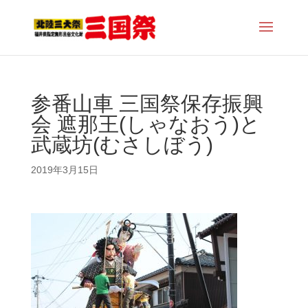
参番山車 三国祭保存振興
会 遮那王(しゃなおう)と
武蔵坊(むさしぼう)
2019年3月15日